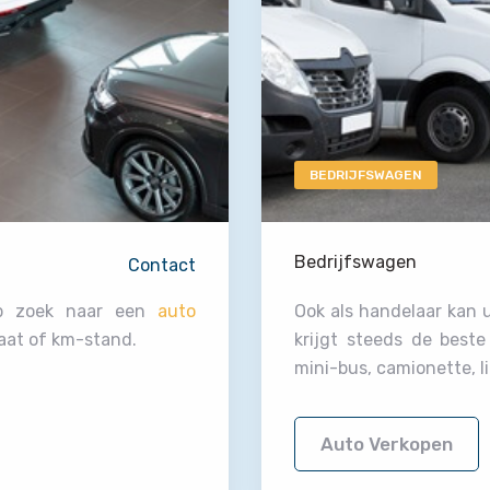
BEDRIJFSWAGEN
Bedrijfswagen
Contact
op zoek naar een
auto
Ook als handelaar kan 
aat of km-stand.
krijgt steeds de best
mini-bus, camionette, l
Auto Verkopen