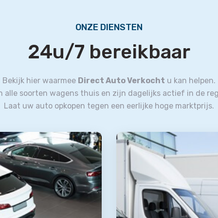
ONZE DIENSTEN
24u/7 bereikbaar
Bekijk hier waarmee
Direct Auto Verkocht
u kan helpen.
in alle soorten wagens thuis en zijn dagelijks actief in de reg
Laat uw auto opkopen tegen een eerlijke hoge marktprijs.