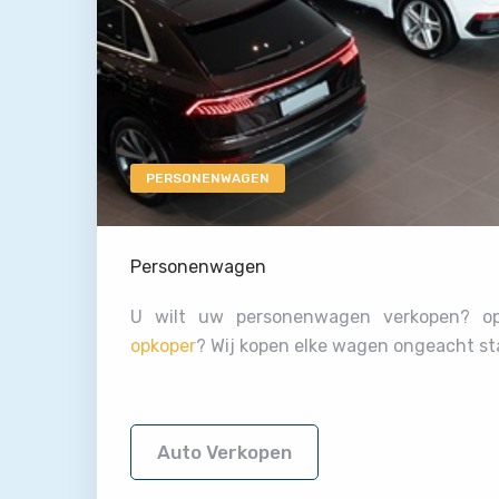
PERSONENWAGEN
Personenwagen
U wilt uw personenwagen verkopen? 
opkoper
? Wij kopen elke wagen ongeacht st
Auto Verkopen