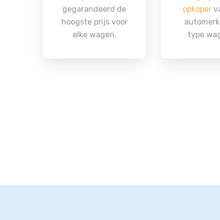
gegarandeerd de
opkoper
va
hoogste prijs voor
automerk
elke wagen.
type wa