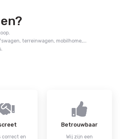
pen?
koop.
fswagen, terreinwagen, mobilhome,...
.
screet
Betrouwbaar
 correct en
Wij zijn een