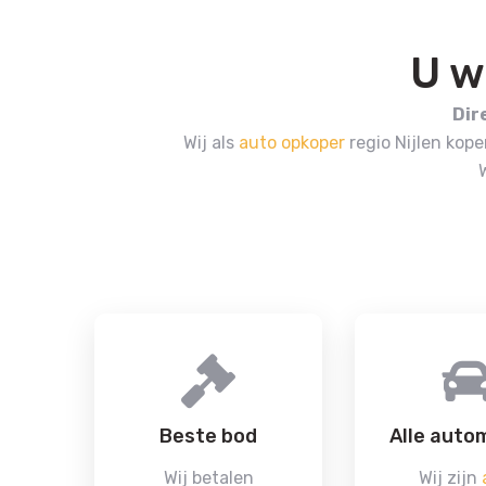
U w
Dir
Wij als
auto opkoper
regio Nijlen kop
Beste bod
Alle auto
Wij betalen
Wij zijn