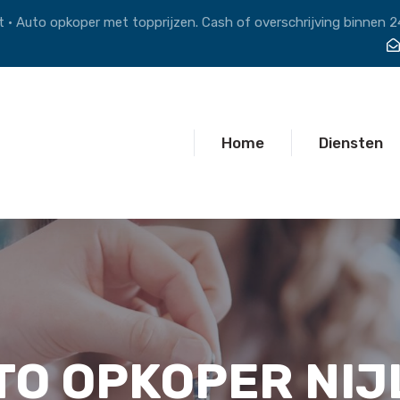
 • Auto opkoper met topprijzen. Cash of overschrijving binnen 2
Home
Diensten
TO OPKOPER NIJ