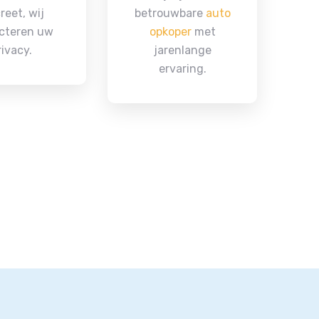
reet, wij
betrouwbare
auto
cteren uw
opkoper
met
rivacy.
jarenlange
ervaring.