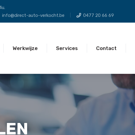
4u.
info@direct-auto-verkocht.be
0477 20 66 69
Werkwijze
Services
Contact
LEN