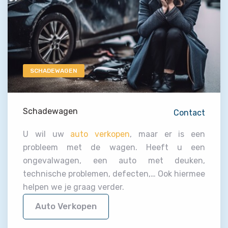
SCHADEWAGEN
Schadewagen
Contact
U wil uw
auto verkopen
, maar er is een
probleem met de wagen. Heeft u een
ongevalwagen, een auto met deuken,
technische problemen, defecten,… Ook hiermee
helpen we je graag verder.
Auto Verkopen