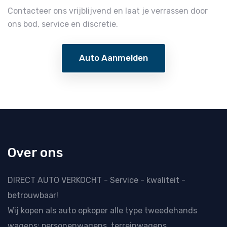
Contacteer ons vrijblijvend en laat je verrassen door
ons bod, service en discretie.
Auto Aanmelden
Over ons
DIRECT AUTO VERKOCHT - Service - kwaliteit -
betrouwbaar!
Wij kopen als
auto opkoper
alle type tweedehands
wagens: personenwagens, terreinwagens,