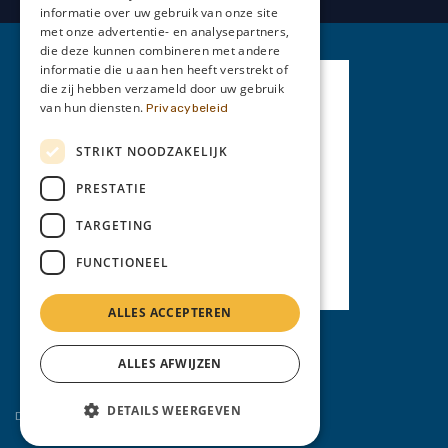
informatie over uw gebruik van onze site
met onze advertentie- en analysepartners,
die deze kunnen combineren met andere
informatie die u aan hen heeft verstrekt of
die zij hebben verzameld door uw gebruik
van hun diensten.
Privacybeleid
STRIKT NOODZAKELIJK
PRESTATIE
TARGETING
FUNCTIONEEL
ALLES ACCEPTEREN
Privacy Policy
ALLES AFWIJZEN
DETAILS WEERGEVEN
Diensten:
auto opkoper
,
auto verkopen
, ...