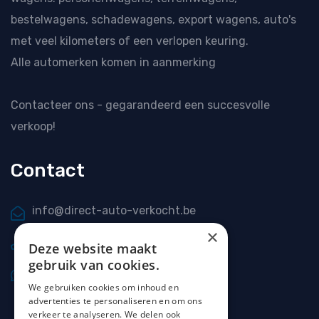
bestelwagens, schadewagens, export wagens, auto's
met veel kilometers of een verlopen keuring.
Alle automerken komen in aanmerking
Contacteer ons
- gegarandeerd een succesvolle
verkoop!
Contact
info@direct-auto-verkocht.be
×
0477 20 66 69
Deze website maakt
gebruik van cookies.
0477 20 66 69
We gebruiken cookies om inhoud en
advertenties te personaliseren en om ons
verkeer te analyseren. We delen ook