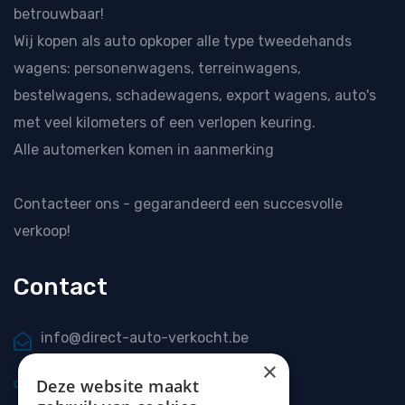
betrouwbaar!
Wij kopen als
auto opkoper
alle type tweedehands
wagens: personenwagens, terreinwagens,
bestelwagens, schadewagens, export wagens, auto's
met veel kilometers of een verlopen keuring.
Alle automerken komen in aanmerking
Contacteer ons
- gegarandeerd een succesvolle
verkoop!
Contact
info@direct-auto-verkocht.be
×
0477 20 66 69
Deze website maakt