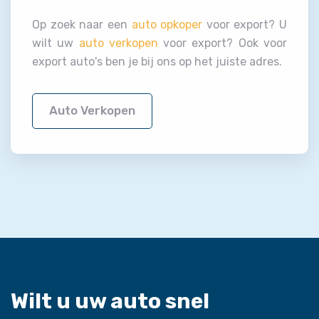
Op zoek naar een
auto opkoper
voor export? U
wilt uw
auto verkopen
voor export? Ook voor
export auto's ben je bij ons op het juiste adres.
Auto Verkopen
Wilt u uw auto snel