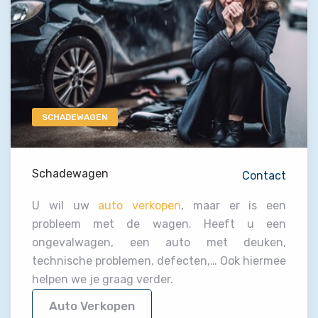
SCHADEWAGEN
Schadewagen
Contact
U wil uw
auto verkopen
, maar er is een
probleem met de wagen. Heeft u een
ongevalwagen, een auto met deuken,
technische problemen, defecten,… Ook hiermee
helpen we je graag verder.
Auto Verkopen