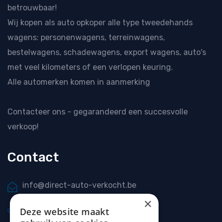
betrouwbaar!
Wij kopen als
auto opkoper
alle type tweedehands
wagens: personenwagens, terreinwagens,
bestelwagens, schadewagens, export wagens, auto's
met veel kilometers of een verlopen keuring.
Alle automerken komen in aanmerking
Contacteer ons
- gegarandeerd een succesvolle
verkoop!
Contact
info@direct-auto-verkocht.be
×
0477 20 66 69
Deze website maakt