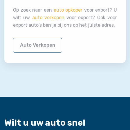
Op zoek naar een
auto opkoper
voor export? U
wilt uw
auto verkopen
voor export? Ook voor
export auto's ben je bij ons op het juiste adres.
Auto Verkopen
Wilt u uw auto snel