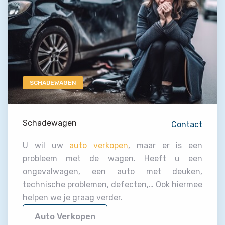
SCHADEWAGEN
Schadewagen
Contact
U wil uw
auto verkopen
, maar er is een
probleem met de wagen. Heeft u een
ongevalwagen, een auto met deuken,
technische problemen, defecten,… Ook hiermee
helpen we je graag verder.
Auto Verkopen