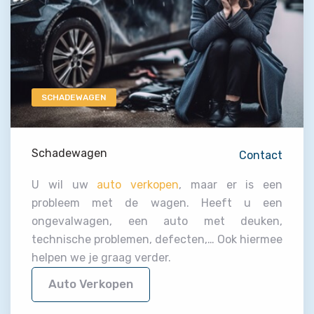
SCHADEWAGEN
Schadewagen
Contact
U wil uw
auto verkopen
, maar er is een
probleem met de wagen. Heeft u een
ongevalwagen, een auto met deuken,
technische problemen, defecten,… Ook hiermee
helpen we je graag verder.
Auto Verkopen