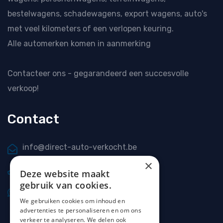
bestelwagens, schadewagens, export wagens, auto's
met veel kilometers of een verlopen keuring.
Alle automerken komen in aanmerking
Contacteer ons
- gegarandeerd een succesvolle
verkoop!
Contact
info@direct-auto-verkocht.be
×
0477 20 66 69
Deze website maakt
gebruik van cookies.
0477 20 66 69
We gebruiken cookies om inhoud en
advertenties te personaliseren en om ons
verkeer te analyseren. We delen ook