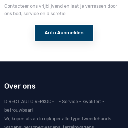
Contacteer ons vrijblijvend en laat je verrassen door
ons bod, service en discretie.
Auto Aanmelden
Over ons
DIRECT AUTO VERKOCHT - Service - kwaliteit -
betrouwbaar!
Wij kopen als
auto opkoper
alle type tweedehands
wagens: personenwagens, terreinwagens,