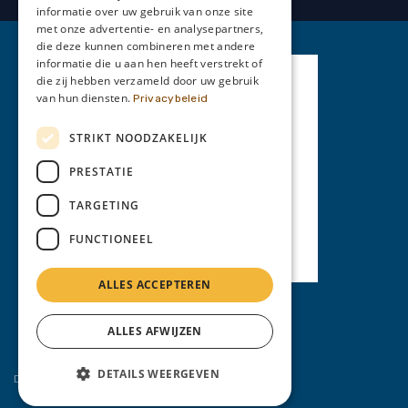
informatie over uw gebruik van onze site
met onze advertentie- en analysepartners,
die deze kunnen combineren met andere
informatie die u aan hen heeft verstrekt of
die zij hebben verzameld door uw gebruik
van hun diensten.
Privacybeleid
STRIKT NOODZAKELIJK
PRESTATIE
TARGETING
FUNCTIONEEL
ALLES ACCEPTEREN
Privacy Policy
ALLES AFWIJZEN
DETAILS WEERGEVEN
Diensten:
auto opkoper
,
auto verkopen
, ...