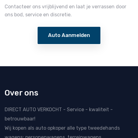
Contacteer ons vrijblijvend en laat je verrassen door
ons bod, service en discretie.
Auto Aanmelden
Over ons
DIRECT AUTO VERKOCHT - Service - kwaliteit -
betrouwbaar!
Wij kopen als
auto opkoper
alle type tweedehands
wagens: personenwagens, terreinwagens,