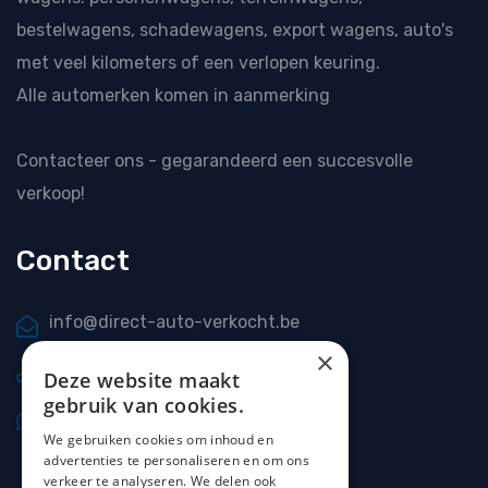
bestelwagens, schadewagens, export wagens, auto's
met veel kilometers of een verlopen keuring.
Alle automerken komen in aanmerking
Contacteer ons
- gegarandeerd een succesvolle
verkoop!
Contact
info@direct-auto-verkocht.be
×
0477 20 66 69
Deze website maakt
gebruik van cookies.
0477 20 66 69
We gebruiken cookies om inhoud en
advertenties te personaliseren en om ons
verkeer te analyseren. We delen ook