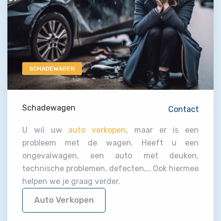
SCHADEWAGEN
Schadewagen
Contact
U wil uw
auto verkopen
, maar er is een
probleem met de wagen. Heeft u een
ongevalwagen, een auto met deuken,
technische problemen, defecten,… Ook hiermee
helpen we je graag verder.
Auto Verkopen