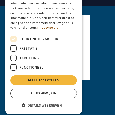
informatie over uw gebruik van onze site
met onze advertentie- en analysepartners,
die deze kunnen combineren met andere
informatie die u aan hen heeft verstrekt of
die zij hebben verzameld door uw gebruik
van hun diensten.
Privacybeleid
STRIKT NOODZAKELIJK
PRESTATIE
TARGETING
FUNCTIONEEL
ALLES ACCEPTEREN
Privacy Policy
ALLES AFWIJZEN
DETAILS WEERGEVEN
Diensten:
auto opkoper
,
auto verkopen
, ...