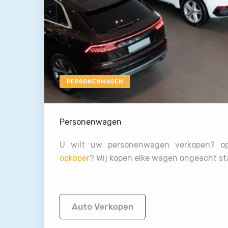
PERSONENWAGEN
Personenwagen
U wilt uw personenwagen verkopen? 
opkoper
? Wij kopen elke wagen ongeacht st
Auto Verkopen