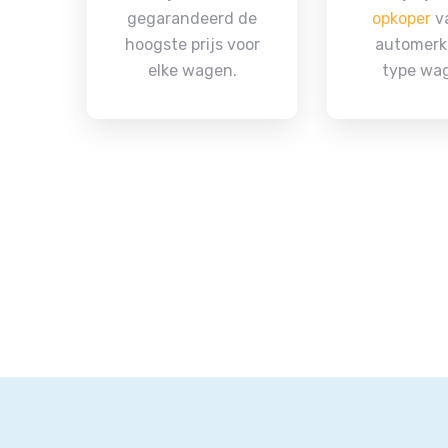
gegarandeerd de
opkoper
va
hoogste prijs voor
automerk
elke wagen.
type wa