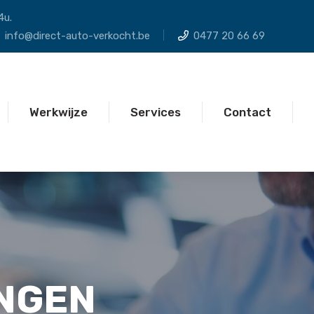
4u.
info@direct-auto-verkocht.be
0477 20 66 69
Werkwijze
Services
Contact
NGEN