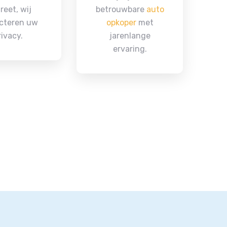
reet, wij
betrouwbare
auto
cteren uw
opkoper
met
rivacy.
jarenlange
ervaring.