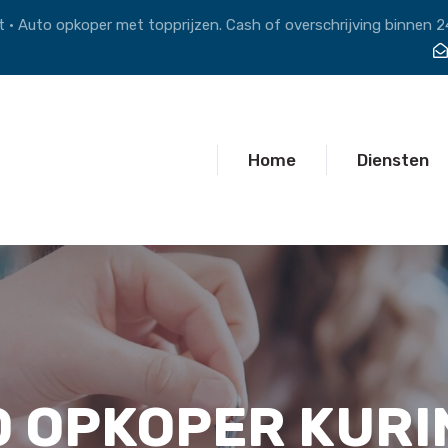
 • Auto opkoper met topprijzen. Cash of overschrijving binnen 2
Home
Diensten
O OPKOPER KURI