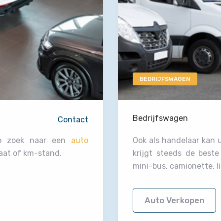
BEDRIJFSWAGEN
Bedrijfswagen
Contact
op zoek naar een
auto
Ook als handelaar kan 
aat of km-stand.
krijgt steeds de best
mini-bus, camionette, l
Auto Verkopen