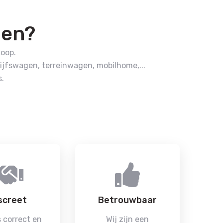
pen?
koop.
jfswagen, terreinwagen, mobilhome,...
.
screet
Betrouwbaar
 correct en
Wij zijn een