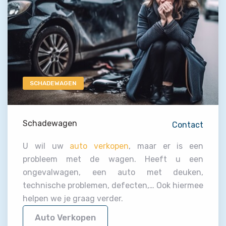
SCHADEWAGEN
Schadewagen
Contact
U wil uw
auto verkopen
, maar er is een
probleem met de wagen. Heeft u een
ongevalwagen, een auto met deuken,
technische problemen, defecten,… Ook hiermee
helpen we je graag verder.
Auto Verkopen