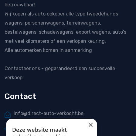
betrouwbaar!
Wij kopen als
auto opkoper
alle type tweedehands
wagens: personenwagens, terreinwagens,
bestelwagens, schadewagens, export wagens, auto's
met veel kilometers of een verlopen keuring.
Alle automerken komen in aanmerking
Contacteer ons
- gegarandeerd een succesvolle
verkoop!
Contact
info@direct-auto-verkocht.be
×
0477 20 66 69
Deze website maakt