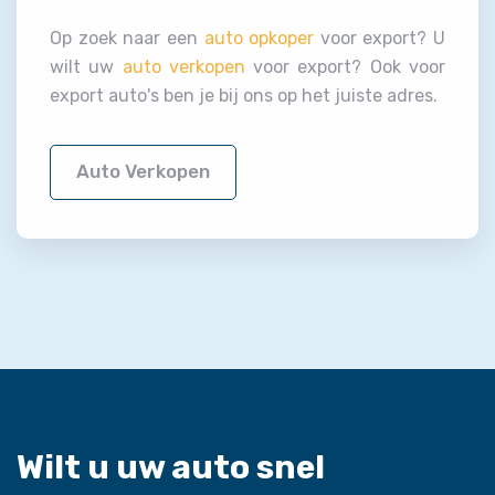
Op zoek naar een
auto opkoper
voor export? U
wilt uw
auto verkopen
voor export? Ook voor
export auto's ben je bij ons op het juiste adres.
Auto Verkopen
Wilt u uw auto snel