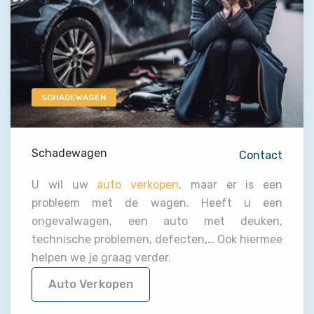
SCHADEWAGEN
Schadewagen
Contact
U wil uw
auto verkopen
, maar er is een
probleem met de wagen. Heeft u een
ongevalwagen, een auto met deuken,
technische problemen, defecten,… Ook hiermee
helpen we je graag verder.
Auto Verkopen