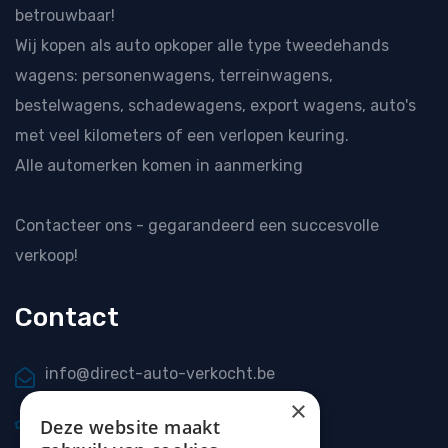
betrouwbaar!
Wij kopen als
auto opkoper
alle type tweedehands
wagens: personenwagens, terreinwagens,
bestelwagens, schadewagens, export wagens, auto's
met veel kilometers of een verlopen keuring.
Alle automerken komen in aanmerking
Contacteer ons
- gegarandeerd een succesvolle
verkoop!
Contact
info@direct-auto-verkocht.be
×
0477 20 66 69
Deze website maakt