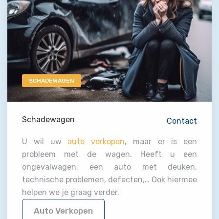
SCHADEWAGEN
Schadewagen
Contact
U wil uw
auto verkopen
, maar er is een
probleem met de wagen. Heeft u een
ongevalwagen, een auto met deuken,
technische problemen, defecten,… Ook hiermee
helpen we je graag verder.
Auto Verkopen