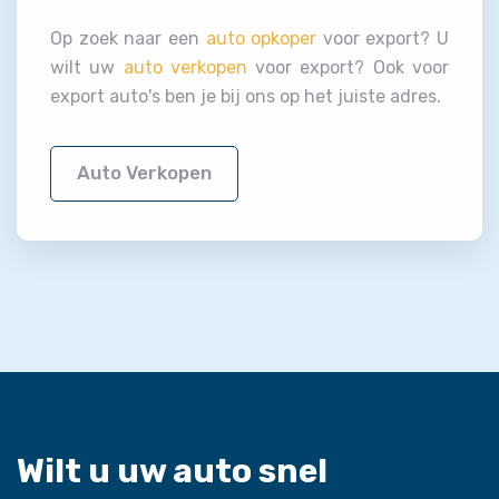
Op zoek naar een
auto opkoper
voor export? U
wilt uw
auto verkopen
voor export? Ook voor
export auto's ben je bij ons op het juiste adres.
Auto Verkopen
Wilt u uw auto snel