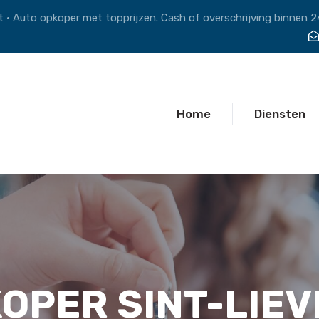
 • Auto opkoper met topprijzen. Cash of overschrijving binnen 2
Home
Diensten
OPER SINT-LIE