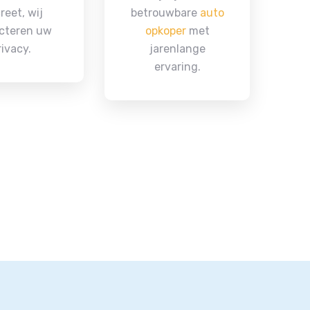
reet, wij
betrouwbare
auto
cteren uw
opkoper
met
rivacy.
jarenlange
ervaring.