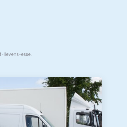
nt-lievens-esse.