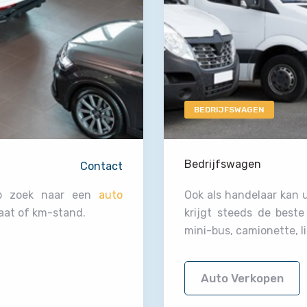
BEDRIJFSWAGEN
Bedrijfswagen
Contact
op zoek naar een
auto
Ook als handelaar kan 
aat of km-stand.
krijgt steeds de best
mini-bus, camionette, l
Auto Verkopen