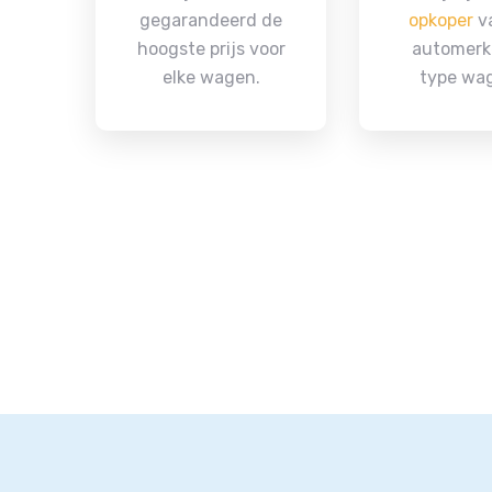
gegarandeerd de
opkoper
va
hoogste prijs voor
automerk
elke wagen.
type wa