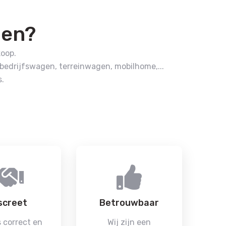
pen?
koop.
edrijfswagen, terreinwagen, mobilhome,...
.
screet
Betrouwbaar
 correct en
Wij zijn een