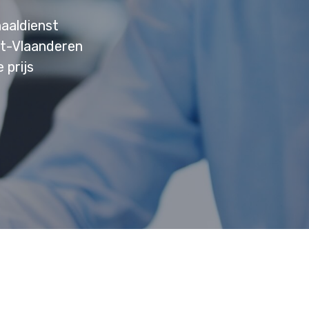
aaldienst
st-Vlaanderen
 prijs