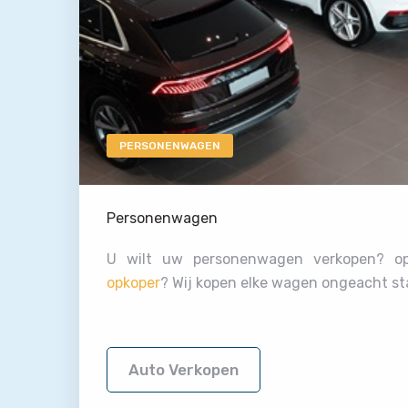
PERSONENWAGEN
Personenwagen
U wilt uw personenwagen verkopen? 
opkoper
? Wij kopen elke wagen ongeacht st
Auto Verkopen