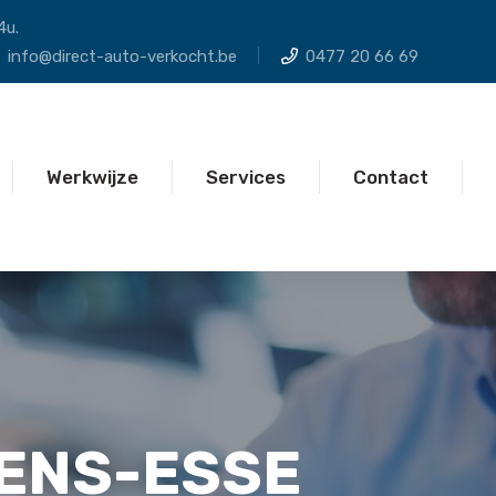
4u.
info@direct-auto-verkocht.be
0477 20 66 69
Werkwijze
Services
Contact
VENS-ESSE