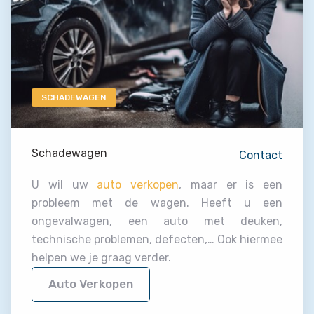
SCHADEWAGEN
Schadewagen
Contact
U wil uw
auto verkopen
, maar er is een
probleem met de wagen. Heeft u een
ongevalwagen, een auto met deuken,
technische problemen, defecten,… Ook hiermee
helpen we je graag verder.
Auto Verkopen