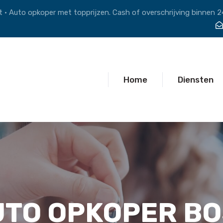
 • Auto opkoper met topprijzen. Cash of overschrijving binnen 2
Home
Diensten
UTO OPKOPER BO