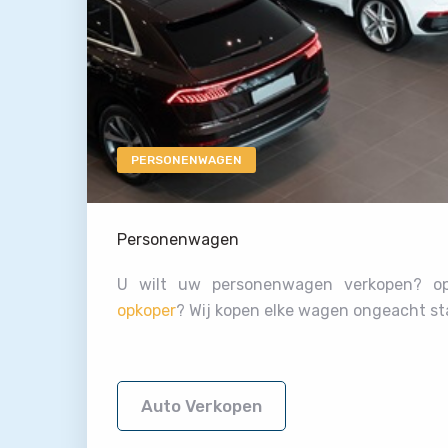
PERSONENWAGEN
Personenwagen
U wilt uw personenwagen verkopen? 
opkoper
? Wij kopen elke wagen ongeacht st
Auto Verkopen