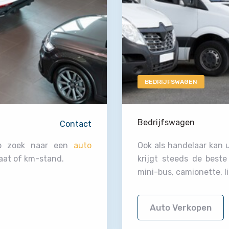
BEDRIJFSWAGEN
Bedrijfswagen
Contact
op zoek naar een
auto
Ook als handelaar kan 
aat of km-stand.
krijgt steeds de best
mini-bus, camionette, l
Auto Verkopen