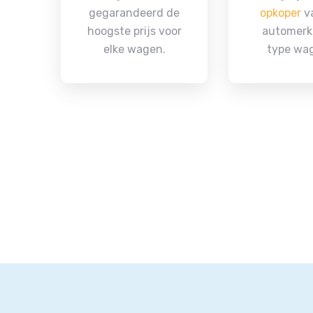
gegarandeerd de
opkoper
va
hoogste prijs voor
automerk
elke wagen.
type wa