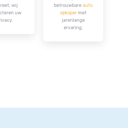
reet, wij
betrouwbare
auto
cteren uw
opkoper
met
rivacy.
jarenlange
ervaring.