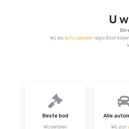
U w
Dir
Wij als
auto opkoper
regio Bost kope
Beste bod
Alle auto
Wij betalen
Wij zijn