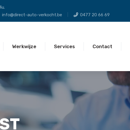
4u.
info@direct-auto-verkocht.be
0477 20 66 69
Werkwijze
Services
Contact
ST