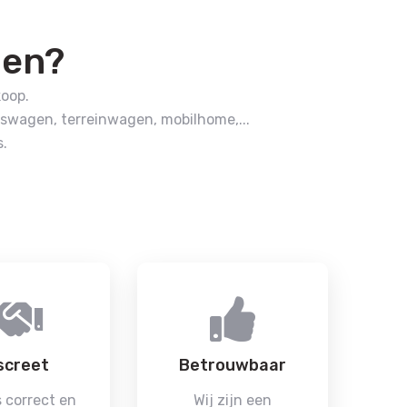
pen?
koop.
swagen, terreinwagen, mobilhome,...
.
screet
Betrouwbaar
 correct en
Wij zijn een