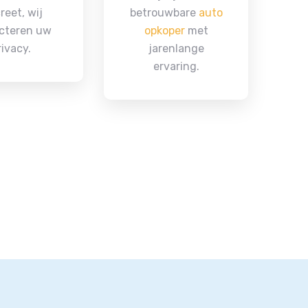
reet, wij
betrouwbare
auto
cteren uw
opkoper
met
rivacy.
jarenlange
ervaring.