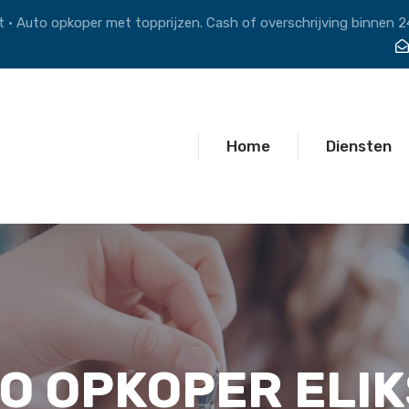
 • Auto opkoper met topprijzen. Cash of overschrijving binnen 2
Home
Diensten
O OPKOPER ELI