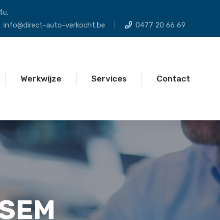
4u.
info@direct-auto-verkocht.be
0477 20 66 69
Werkwijze
Services
Contact
KSEM