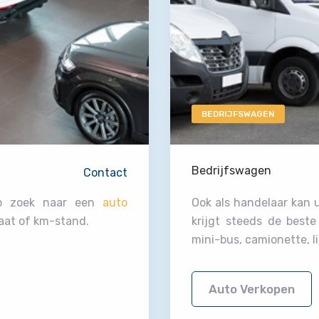
BEDRIJFSWAGEN
Bedrijfswagen
Contact
op zoek naar een
auto
Ook als handelaar kan 
aat of km-stand.
krijgt steeds de best
mini-bus, camionette, l
Auto Verkopen