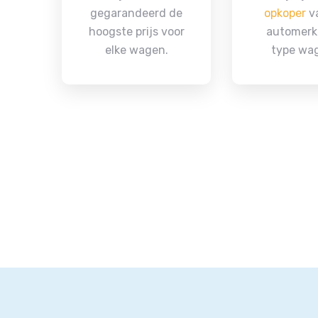
gegarandeerd de
opkoper
va
hoogste prijs voor
automerk
elke wagen.
type wa