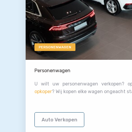
PERSONENWAGEN
Personenwagen
U wilt uw personenwagen verkopen? 
opkoper
? Wij kopen elke wagen ongeacht st
Auto Verkopen