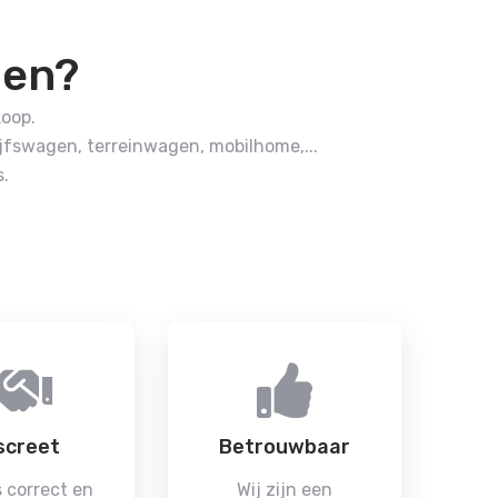
pen?
koop.
fswagen, terreinwagen, mobilhome,...
.
screet
Betrouwbaar
 correct en
Wij zijn een