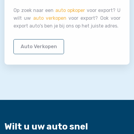
Op zoek naar een
auto opkoper
voor export? U
wilt uw
auto verkopen
voor export? Ook voor
export auto's ben je bij ons op het juiste adres.
Auto Verkopen
Wilt u uw auto snel