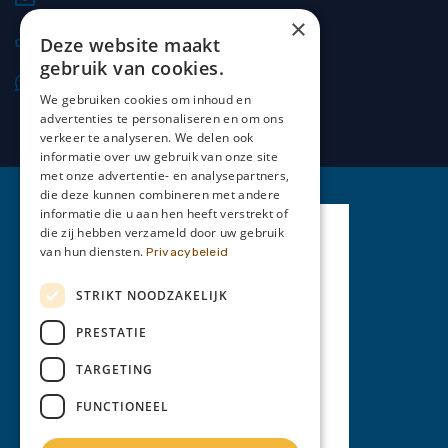
×
0477 20 66 69
Deze website maakt
gebruik van cookies.
0477 20 66 69
We gebruiken cookies om inhoud en
advertenties te personaliseren en om ons
verkeer te analyseren. We delen ook
informatie over uw gebruik van onze site
met onze advertentie- en analysepartners,
die deze kunnen combineren met andere
informatie die u aan hen heeft verstrekt of
die zij hebben verzameld door uw gebruik
van hun diensten.
Privacybeleid
STRIKT NOODZAKELIJK
PRESTATIE
TARGETING
FUNCTIONEEL