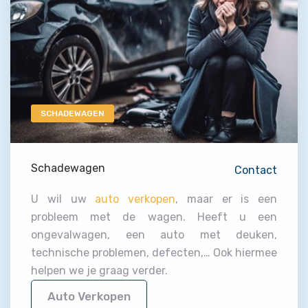
SCHADEWAGEN
Schadewagen
Contact
U wil uw
auto verkopen
, maar er is een
probleem met de wagen. Heeft u een
ongevalwagen, een auto met deuken,
technische problemen, defecten,… Ook hiermee
helpen we je graag verder.
Auto Verkopen