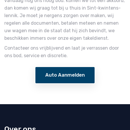
vandaag nog ons hoog bod. Komen we tot een akkoord,
dan komen wij graag tot bij u thuis in Sint-kwintens-
lennik. Je moet je nergens zorgen over maken, wij
regelen alle documenten, betalen meteen en nemen
uw wagen mee in de staat dat hij zich bevindt, we
beschikken immers over onze eigen takeldienst.
Contacteer ons vrijblijvend en laat je verrassen door
ons bod, service en discretie.
Auto Aanmelden
Over ons