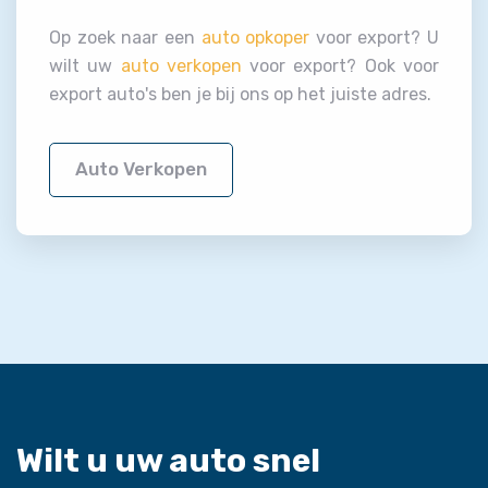
Op zoek naar een
auto opkoper
voor export? U
wilt uw
auto verkopen
voor export? Ook voor
export auto's ben je bij ons op het juiste adres.
Auto Verkopen
Wilt u uw auto snel