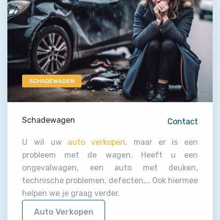
SCHADEWAGEN
Schadewagen
Contact
U wil uw
auto verkopen
, maar er is een
probleem met de wagen. Heeft u een
ongevalwagen, een auto met deuken,
technische problemen, defecten,… Ook hiermee
helpen we je graag verder.
Auto Verkopen