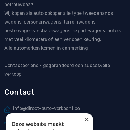
betrouwbaar!
Wij kopen als
auto opkoper
alle type tweedehands
wagens: personenwagens, terreinwagens,
bestelwagens, schadewagens, export wagens, auto's
met veel kilometers of een verlopen keuring.
Alle automerken komen in aanmerking
Contacteer ons
- gegarandeerd een succesvolle
verkoop!
Contact
info@direct-auto-verkocht.be
×
0477 20 66 69
Deze website maakt