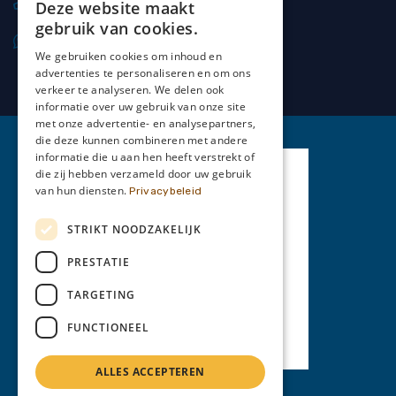
0477 20 66 69
Deze website maakt
gebruik van cookies.
0477 20 66 69
We gebruiken cookies om inhoud en
advertenties te personaliseren en om ons
verkeer te analyseren. We delen ook
informatie over uw gebruik van onze site
met onze advertentie- en analysepartners,
die deze kunnen combineren met andere
informatie die u aan hen heeft verstrekt of
die zij hebben verzameld door uw gebruik
van hun diensten.
Privacybeleid
STRIKT NOODZAKELIJK
PRESTATIE
TARGETING
FUNCTIONEEL
ALLES ACCEPTEREN
Privacy Policy