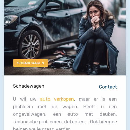
SCHADEWAGEN
Schadewagen
Contact
U wil uw
auto verkopen
, maar er is een
probleem met de wagen. Heeft u een
ongevalwagen, een auto met deuken,
technische problemen, defecten,… Ook hiermee
helpen we je graag verder.