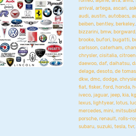
romeo
,
alpine
,
alta
,
alvis
,
arrival
,
artega
,
ascari
,
as
audi
,
austin
,
autobacs
,
a
beiben
,
bentley
,
berkeley
bizzarini
,
bmw
,
borgward
brooke
,
bufori
,
bugatti
,
b
carlsson
,
caterham
,
cha
chrysler
,
cisitalia
,
citroen
daewoo
,
daf
,
daihatsu
,
d
delage
,
desoto
,
de toma
dkw
,
dmc
,
dodge
,
chrysle
fiat
,
fisker
,
ford
,
honda
,
h
iveco
,
jaguar
,
jeep
,
kia
,
k
lexus
,
lightyear
,
lotus
,
lu
mercedes
,
mini
,
mitsubis
porsche
,
renault
,
rolls-r
subaru
,
suzuki
,
tesla
,
tvr