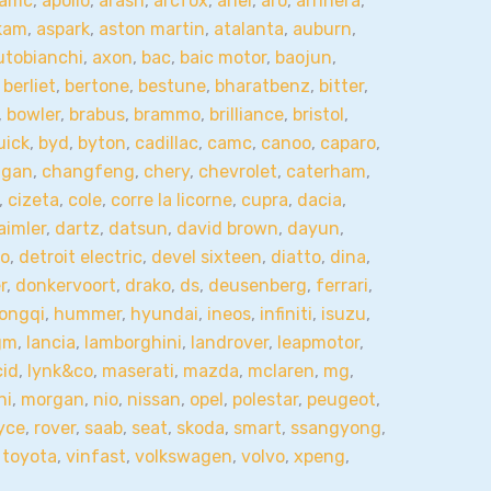
amc
,
apollo
,
arash
,
arcfox
,
ariel
,
aro
,
arrinera
,
kam
,
aspark
,
aston martin
,
atalanta
,
auburn
,
utobianchi
,
axon
,
bac
,
baic motor
,
baojun
,
,
berliet
,
bertone
,
bestune
,
bharatbenz
,
bitter
,
,
bowler
,
brabus
,
brammo
,
brilliance
,
bristol
,
uick
,
byd
,
byton
,
cadillac
,
camc
,
canoo
,
caparo
,
ngan
,
changfeng
,
chery
,
chevrolet
,
caterham
,
,
cizeta
,
cole
,
corre la licorne
,
cupra
,
dacia
,
aimler
,
dartz
,
datsun
,
david brown
,
dayun
,
so
,
detroit electric
,
devel sixteen
,
diatto
,
dina
,
r
,
donkervoort
,
drako
,
ds
,
deusenberg
,
ferrari
,
ongqi
,
hummer
,
hyundai
,
ineos
,
infiniti
,
isuzu
,
gm
,
lancia
,
lamborghini
,
landrover
,
leapmotor
,
cid
,
lynk&co
,
maserati
,
mazda
,
mclaren
,
mg
,
hi
,
morgan
,
nio
,
nissan
,
opel
,
polestar
,
peugeot
,
oyce
,
rover
,
saab
,
seat
,
skoda
,
smart
,
ssangyong
,
,
toyota
,
vinfast
,
volkswagen
,
volvo
,
xpeng
,