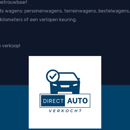
betrouwbaar!
ds wagens: personenwagens, terreinwagens, bestelwagens,
ilometers of een verlopen keuring.
 verkoop!