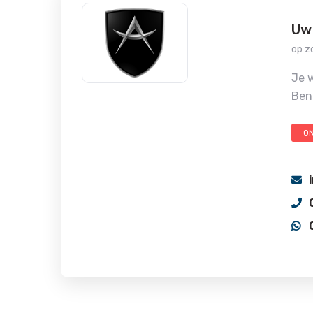
Uw
op z
Je w
Ben
O