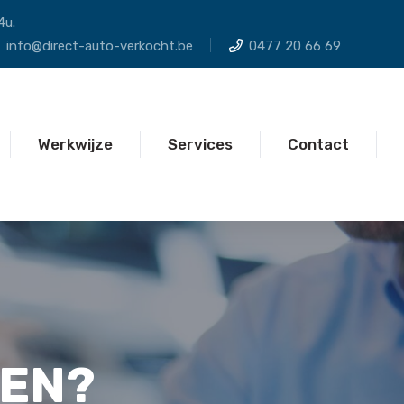
4u.
info@direct-auto-verkocht.be
0477 20 66 69
Werkwijze
Services
Contact
PEN?