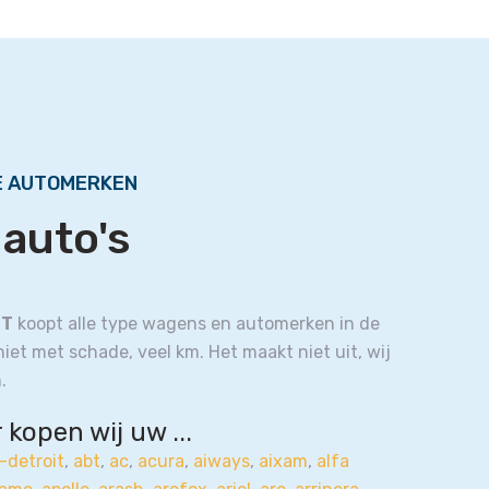
E AUTOMERKEN
 auto's
HT
koopt alle type wagens en automerken in de
 niet met schade, veel km. Het maakt niet uit, wij
.
kopen wij uw ...
-detroit
,
abt
,
ac
,
acura
,
aiways
,
aixam
,
alfa