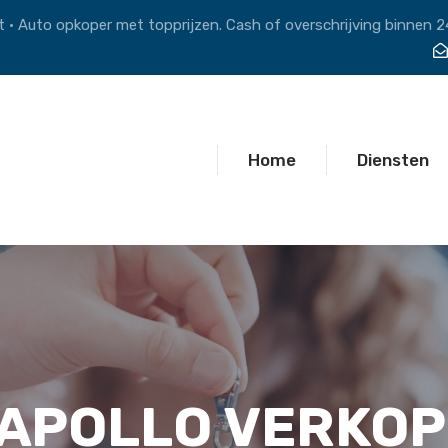
 • Auto opkoper met topprijzen. Cash of overschrijving binnen 2
Home
Diensten
APOLLO VERKO