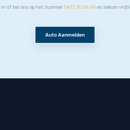
r in of bel ons op het nummer
0477 20 66 69
en bekom vrijbl
Auto Aanmelden