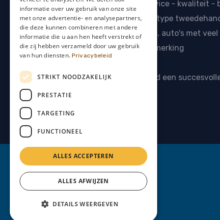
DIRECT AUTO VERKOCHT - Service - kwaliteit - 
informatie over uw gebruik van onze site
met onze advertentie- en analysepartners,
Wij kopen als
auto opkoper
alle type tweedehan
die deze kunnen combineren met andere
schadewagens, export wagens, auto's met veel k
informatie die u aan hen heeft verstrekt of
die zij hebben verzameld door uw gebruik
Alle automerken komen in aanmerking
van hun diensten.
Privacybeleid
STRIKT NOODZAKELIJK
Contacteer ons
- gegarandeerd een succesvolle
PRESTATIE
TARGETING
FUNCTIONEEL
ALLES ACCEPTEREN
ALLES AFWIJZEN
DETAILS WEERGEVEN
Diensten:
auto opkoper
,
auto verkopen
, ...