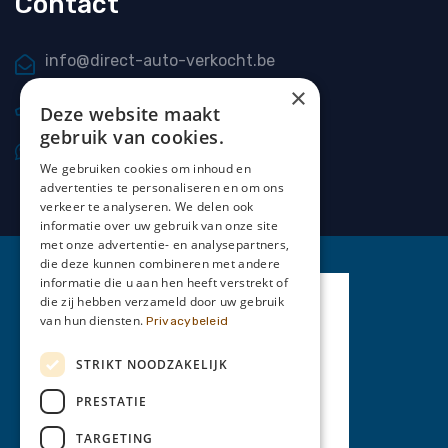
Contact
info@direct-auto-verkocht.be
×
0477 20 66 69
Deze website maakt
gebruik van cookies.
0477 20 66 69
We gebruiken cookies om inhoud en
advertenties te personaliseren en om ons
verkeer te analyseren. We delen ook
informatie over uw gebruik van onze site
met onze advertentie- en analysepartners,
die deze kunnen combineren met andere
informatie die u aan hen heeft verstrekt of
die zij hebben verzameld door uw gebruik
van hun diensten.
Privacybeleid
STRIKT NOODZAKELIJK
PRESTATIE
TARGETING