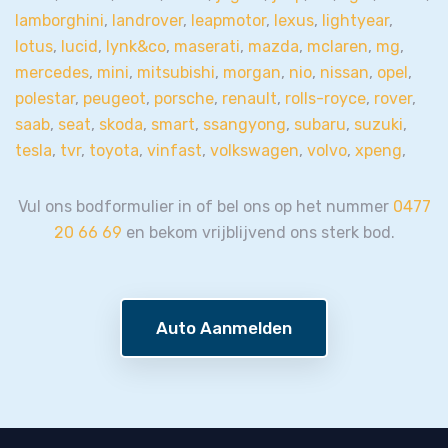
lamborghini
,
landrover
,
leapmotor
,
lexus
,
lightyear
,
lotus
,
lucid
,
lynk&co
,
maserati
,
mazda
,
mclaren
,
mg
,
mercedes
,
mini
,
mitsubishi
,
morgan
,
nio
,
nissan
,
opel
,
polestar
,
peugeot
,
porsche
,
renault
,
rolls-royce
,
rover
,
saab
,
seat
,
skoda
,
smart
,
ssangyong
,
subaru
,
suzuki
,
tesla
,
tvr
,
toyota
,
vinfast
,
volkswagen
,
volvo
,
xpeng
,
Vul ons bodformulier in of bel ons op het nummer
0477
20 66 69
en bekom vrijblijvend ons sterk bod.
Auto Aanmelden