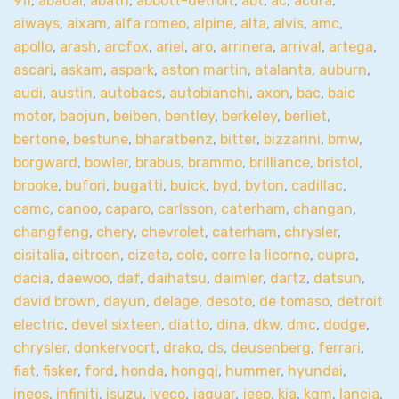
9ff
,
abadal
,
abath
,
abbott-detroit
,
abt
,
ac
,
acura
,
aiways
,
aixam
,
alfa romeo
,
alpine
,
alta
,
alvis
,
amc
,
apollo
,
arash
,
arcfox
,
ariel
,
aro
,
arrinera
,
arrival
,
artega
,
ascari
,
askam
,
aspark
,
aston martin
,
atalanta
,
auburn
,
audi
,
austin
,
autobacs
,
autobianchi
,
axon
,
bac
,
baic
motor
,
baojun
,
beiben
,
bentley
,
berkeley
,
berliet
,
bertone
,
bestune
,
bharatbenz
,
bitter
,
bizzarini
,
bmw
,
borgward
,
bowler
,
brabus
,
brammo
,
brilliance
,
bristol
,
brooke
,
bufori
,
bugatti
,
buick
,
byd
,
byton
,
cadillac
,
camc
,
canoo
,
caparo
,
carlsson
,
caterham
,
changan
,
changfeng
,
chery
,
chevrolet
,
caterham
,
chrysler
,
cisitalia
,
citroen
,
cizeta
,
cole
,
corre la licorne
,
cupra
,
dacia
,
daewoo
,
daf
,
daihatsu
,
daimler
,
dartz
,
datsun
,
david brown
,
dayun
,
delage
,
desoto
,
de tomaso
,
detroit
electric
,
devel sixteen
,
diatto
,
dina
,
dkw
,
dmc
,
dodge
,
chrysler
,
donkervoort
,
drako
,
ds
,
deusenberg
,
ferrari
,
fiat
,
fisker
,
ford
,
honda
,
hongqi
,
hummer
,
hyundai
,
ineos
,
infiniti
,
isuzu
,
iveco
,
jaguar
,
jeep
,
kia
,
kgm
,
lancia
,