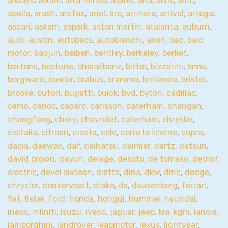
aiways
,
aixam
,
alfa romeo
,
alpine
,
alta
,
alvis
,
amc
,
apollo
,
arash
,
arcfox
,
ariel
,
aro
,
arrinera
,
arrival
,
artega
,
ascari
,
askam
,
aspark
,
aston martin
,
atalanta
,
auburn
,
audi
,
austin
,
autobacs
,
autobianchi
,
axon
,
bac
,
baic
motor
,
baojun
,
beiben
,
bentley
,
berkeley
,
berliet
,
bertone
,
bestune
,
bharatbenz
,
bitter
,
bizzarini
,
bmw
,
borgward
,
bowler
,
brabus
,
brammo
,
brilliance
,
bristol
,
brooke
,
bufori
,
bugatti
,
buick
,
byd
,
byton
,
cadillac
,
camc
,
canoo
,
caparo
,
carlsson
,
caterham
,
changan
,
changfeng
,
chery
,
chevrolet
,
caterham
,
chrysler
,
cisitalia
,
citroen
,
cizeta
,
cole
,
corre la licorne
,
cupra
,
dacia
,
daewoo
,
daf
,
daihatsu
,
daimler
,
dartz
,
datsun
,
david brown
,
dayun
,
delage
,
desoto
,
de tomaso
,
detroit
electric
,
devel sixteen
,
diatto
,
dina
,
dkw
,
dmc
,
dodge
,
chrysler
,
donkervoort
,
drako
,
ds
,
deusenberg
,
ferrari
,
fiat
,
fisker
,
ford
,
honda
,
hongqi
,
hummer
,
hyundai
,
ineos
,
infiniti
,
isuzu
,
iveco
,
jaguar
,
jeep
,
kia
,
kgm
,
lancia
,
lamborghini
,
landrover
,
leapmotor
,
lexus
,
lightyear
,