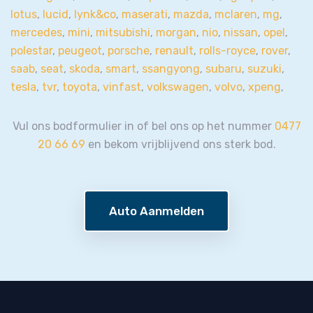
lotus
,
lucid
,
lynk&co
,
maserati
,
mazda
,
mclaren
,
mg
,
mercedes
,
mini
,
mitsubishi
,
morgan
,
nio
,
nissan
,
opel
,
polestar
,
peugeot
,
porsche
,
renault
,
rolls-royce
,
rover
,
saab
,
seat
,
skoda
,
smart
,
ssangyong
,
subaru
,
suzuki
,
tesla
,
tvr
,
toyota
,
vinfast
,
volkswagen
,
volvo
,
xpeng
,
Vul ons bodformulier in of bel ons op het nummer
0477
20 66 69
en bekom vrijblijvend ons sterk bod.
Auto Aanmelden