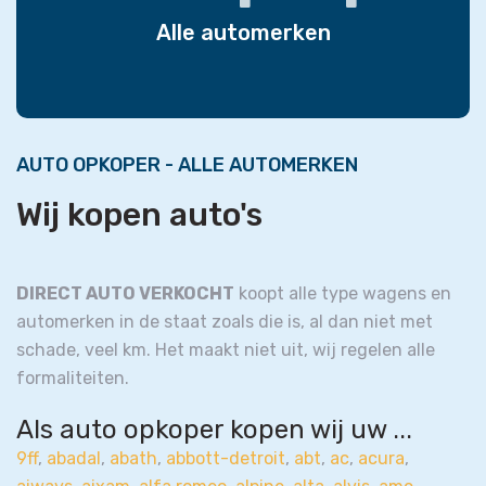
Alle automerken
AUTO OPKOPER - ALLE AUTOMERKEN
Wij kopen auto's
DIRECT AUTO VERKOCHT
koopt alle type wagens en
automerken in de staat zoals die is, al dan niet met
schade, veel km. Het maakt niet uit, wij regelen alle
formaliteiten.
Als auto opkoper kopen wij uw ...
9ff
,
abadal
,
abath
,
abbott-detroit
,
abt
,
ac
,
acura
,