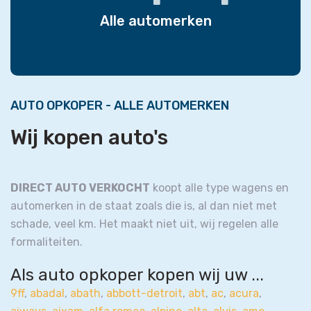
Alle automerken
AUTO OPKOPER - ALLE AUTOMERKEN
Wij kopen auto's
DIRECT AUTO VERKOCHT
koopt alle type wagens en
automerken in de staat zoals die is, al dan niet met
schade, veel km. Het maakt niet uit, wij regelen alle
formaliteiten.
Als auto opkoper kopen wij uw ...
9ff
,
abadal
,
abath
,
abbott-detroit
,
abt
,
ac
,
acura
,