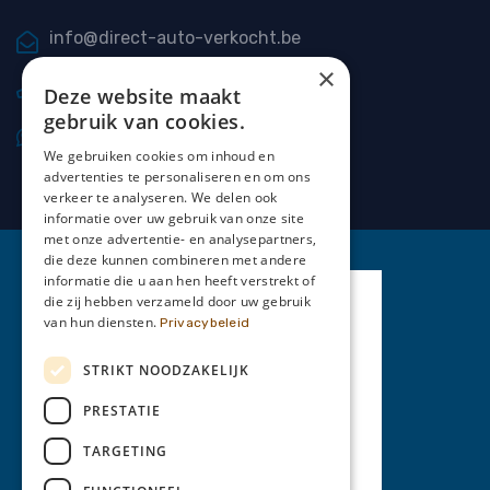
info@direct-auto-verkocht.be
×
0477 20 66 69
Deze website maakt
gebruik van cookies.
0477 20 66 69
We gebruiken cookies om inhoud en
advertenties te personaliseren en om ons
verkeer te analyseren. We delen ook
informatie over uw gebruik van onze site
met onze advertentie- en analysepartners,
die deze kunnen combineren met andere
informatie die u aan hen heeft verstrekt of
die zij hebben verzameld door uw gebruik
van hun diensten.
Privacybeleid
STRIKT NOODZAKELIJK
PRESTATIE
TARGETING