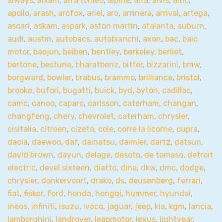
aiways
,
aixam
,
alfa romeo
,
alpine
,
alta
,
alvis
,
amc
,
apollo
,
arash
,
arcfox
,
ariel
,
aro
,
arrinera
,
arrival
,
artega
,
ascari
,
askam
,
aspark
,
aston martin
,
atalanta
,
auburn
,
audi
,
austin
,
autobacs
,
autobianchi
,
axon
,
bac
,
baic
motor
,
baojun
,
beiben
,
bentley
,
berkeley
,
berliet
,
bertone
,
bestune
,
bharatbenz
,
bitter
,
bizzarini
,
bmw
,
borgward
,
bowler
,
brabus
,
brammo
,
brilliance
,
bristol
,
brooke
,
bufori
,
bugatti
,
buick
,
byd
,
byton
,
cadillac
,
camc
,
canoo
,
caparo
,
carlsson
,
caterham
,
changan
,
changfeng
,
chery
,
chevrolet
,
caterham
,
chrysler
,
cisitalia
,
citroen
,
cizeta
,
cole
,
corre la licorne
,
cupra
,
dacia
,
daewoo
,
daf
,
daihatsu
,
daimler
,
dartz
,
datsun
,
david brown
,
dayun
,
delage
,
desoto
,
de tomaso
,
detroit
electric
,
devel sixteen
,
diatto
,
dina
,
dkw
,
dmc
,
dodge
,
chrysler
,
donkervoort
,
drako
,
ds
,
deusenberg
,
ferrari
,
fiat
,
fisker
,
ford
,
honda
,
hongqi
,
hummer
,
hyundai
,
ineos
,
infiniti
,
isuzu
,
iveco
,
jaguar
,
jeep
,
kia
,
kgm
,
lancia
,
lamborghini
,
landrover
,
leapmotor
,
lexus
,
lightyear
,