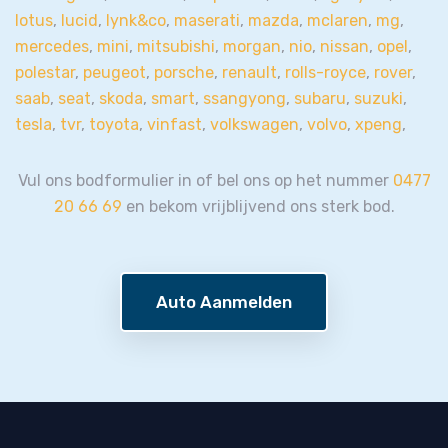
lotus
,
lucid
,
lynk&co
,
maserati
,
mazda
,
mclaren
,
mg
,
mercedes
,
mini
,
mitsubishi
,
morgan
,
nio
,
nissan
,
opel
,
polestar
,
peugeot
,
porsche
,
renault
,
rolls-royce
,
rover
,
saab
,
seat
,
skoda
,
smart
,
ssangyong
,
subaru
,
suzuki
,
tesla
,
tvr
,
toyota
,
vinfast
,
volkswagen
,
volvo
,
xpeng
,
Vul ons bodformulier in of bel ons op het nummer
0477
20 66 69
en bekom vrijblijvend ons sterk bod.
Auto Aanmelden